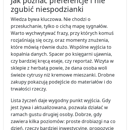
Jak poznać preferencje i nie
zgubić niespodzianki
Wiedza bywa kluczowa. Nie chodzi o
przesłuchanie, tylko o cichą mapę sygnałów.
Warto wychwytywać frazy, przy których komuś
rozjaśniają się oczy, oraz momenty znużenia,
które mówią równie dużo. Wspólne wyjścia to
kopalnia danych. Spacer po księgarni ujawnia,
czy bardziej kręcą eseje, czy reportaż. Wizyta w
sklepie z herbatą powie, że dana osoba woli
świeże cytrusy niż kremowe mieszanki. Drobne
zakupy pokazują podejście do materiałów i do
trwałości rzeczy.
Lista życzeń daje wygodny punkt wyjścia. Gdy
jest żywa i aktualizowana, pozwala działać w
ramach gustu drugiej osoby. Dobrze, gdy
zawiera kilka poziomów: proste drobiazgi na co
dzień, rzeczy bardziej inwestycyjne, propozycje