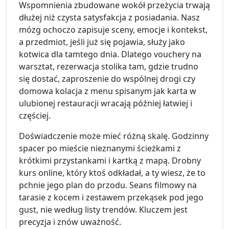
Wspomnienia zbudowane wokół przeżycia trwają
dłużej niż czysta satysfakcja z posiadania. Nasz
mózg ochoczo zapisuje sceny, emocje i kontekst,
a przedmiot, jeśli już się pojawia, służy jako
kotwica dla tamtego dnia. Dlatego vouchery na
warsztat, rezerwacja stolika tam, gdzie trudno
się dostać, zaproszenie do wspólnej drogi czy
domowa kolacja z menu spisanym jak karta w
ulubionej restauracji wracają później łatwiej i
częściej.
Doświadczenie może mieć różną skalę. Godzinny
spacer po mieście nieznanymi ścieżkami z
krótkimi przystankami i kartką z mapą. Drobny
kurs online, który ktoś odkładał, a ty wiesz, że to
pchnie jego plan do przodu. Seans filmowy na
tarasie z kocem i zestawem przekąsek pod jego
gust, nie według listy trendów. Kluczem jest
precyzja i znów uważność.