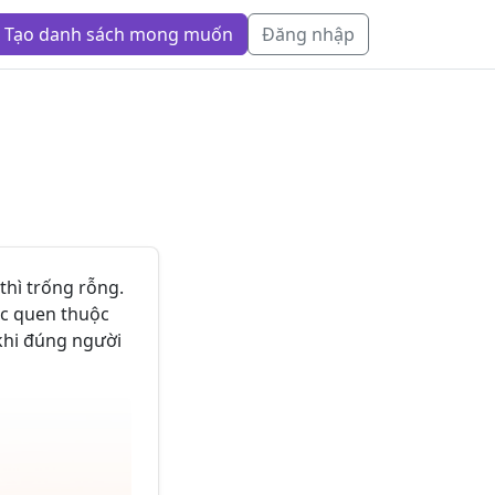
Tạo danh sách mong muốn
Đăng nhập
thì trống rỗng.
ác quen thuộc
khi đúng người