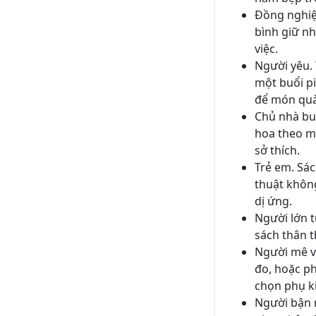
Đồng nghiệ
bình giữ n
việc.
Người yêu.
một buổi pi
để món quà 
Chủ nhà buổ
hoa theo m
sở thích.
Trẻ em. Sác
thuật không
dị ứng.
Người lớn t
sách thân t
Người mê v
đo, hoặc ph
chọn phụ k
Người bận r