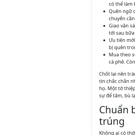
có thể làm
Quên ngữ cả
chuyển cần 
Giao vận sá
tới sau bữa
Ưu tiên mới
bị quên tr
Mua theo sở
cà phê. Còn
Chốt lại nên tr
tin chắc chắn 
họ. Một tờ thiệ
sự để tâm, bù l
Chuẩn b
trúng
Không ai có thờ