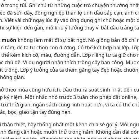
 ở trong túi. Ghi chú từ những cuộc trò chuyện thường nhậ
héo đã sờn dây, đồng nghiệp than lọ tinh dầu sắp cạn, anh 
. Viết vài chữ ngay lúc ấy vào ứng dụng ghi chú hoặc một 
hi sự kiện đến gần, mở kho ý tưởng thay vì bắt đầu trắng ta
c muốn
không làm mất đi sự bất ngờ. Nó giống bản đồ chỉ 
 tâm, để ta tự chọn con đường. Có thể kết hợp hai lớp. Lớ
thể kèm kích cỡ, màu, đường dẫn. Lớp riêng tư ta giữ cho m
 chủ đề. Ví dụ người nhận thích trồng cây ban công. Mục 
ất trồng. Lớp ý tưởng của ta thêm găng tay đẹp hoặc chuôn
hông gian.
hở theo mùa cũng hữu ích. Đầu thu rà soát sinh nhật đến c
ịp kỷ niệm. Một nhắc nhỏ trước 3 tuần cho phép đặt online, 
 trữ thời gian, ngân sách cũng linh hoạt hơn, vì ta có thể c
ắc, bọc, giao tận tay đúng hẹn.
thân thiết, hãy thống nhất một kênh chia sẻ gợi ý. Mỗi ngư
mình đang cần hoặc muốn thử trong năm. Không cần dài dòn