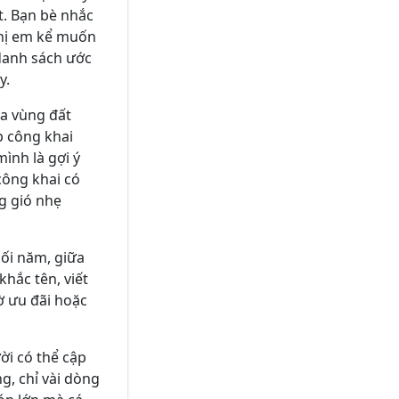
t. Bạn bè nhắc
chị em kể muốn
danh sách ước
y.
ra vùng đất
p công khai
ình là gợi ý
công khai có
g gió nhẹ
uối năm, giữa
khắc tên, viết
hờ ưu đãi hoặc
ời có thể cập
g, chỉ vài dòng