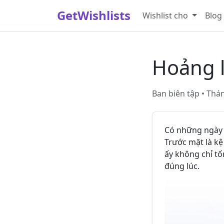
GetWishlists
Wishlist cho
Blog
Hoảng 
Ban biên tập • Thá
Có những ngày đ
Trước mặt là kệ
ấy không chỉ t
đúng lúc.