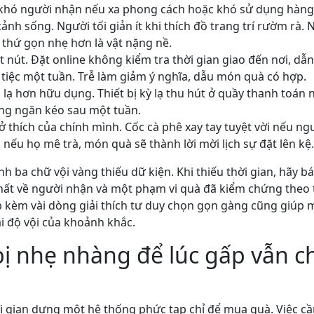
 khó người nhận nếu xa phong cách hoặc khó sử dụng hàng
nh sống. Người tối giản ít khi thích đồ trang trí rườm rà. 
thứ gọn nhẹ hơn là vật nặng nề.
t nút. Đặt online không kiểm tra thời gian giao đến nơi, dẫn
 tiệc một tuần. Trễ làm giảm ý nghĩa, dẫu món quà có hợp.
 lạ hơn hữu dụng. Thiết bị kỳ lạ thu hút ở quầy thanh toá
ong ngăn kéo sau một tuần.
 thích của chính mình. Cốc cà phê xay tay tuyệt vời nếu n
 nếu họ mê trà, món quà sẽ thành lời mời lịch sự đặt lên kệ.
ánh ba chữ vội vàng thiếu dữ kiện. Khi thiếu thời gian, hãy 
nhất về người nhận và một phạm vi quà đã kiểm chứng theo 
p kèm vài dòng giải thích tư duy chọn gọn gàng cũng giúp 
ại độ vội của khoảnh khắc.
ị nhẹ nhàng để lúc gấp vẫn c
i gian dựng một hệ thống phức tạp chỉ để mua quà. Việc c