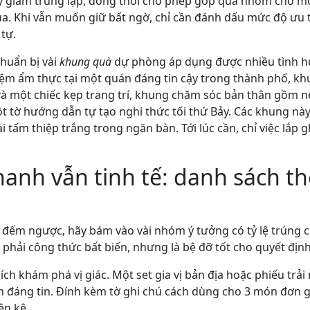
ày giảm trùng lặp, đồng thời cho phép góp quà nhóm cho m
a. Khi vẫn muốn giữ bất ngờ, chỉ cần đánh dấu mức độ ưu 
tự.
huẩn bị vài
khung quà
dự phòng áp dụng được nhiều tình h
iệm ẩm thực tại một quán đáng tin cậy trong thành phố, k
và một chiếc kẹp trang trí, khung chăm sóc bản thân gồm 
 tờ hướng dẫn tự tạo nghi thức tối thứ Bảy. Các khung nà
ài tấm thiệp trắng trong ngăn bàn. Tới lúc cần, chỉ việc lắp
anh vẫn tinh tế: danh sách th
ã đếm ngược, hãy bám vào vài nhóm ý tưởng có tỷ lệ trúng 
phải công thức bất biến, nhưng là bệ đỡ tốt cho quyết định
ích khám phá vị giác. Một set gia vị bản địa hoặc phiếu tr
n đáng tin. Đính kèm tờ ghi chú cách dùng cho 3 món đơn g
ên kệ.