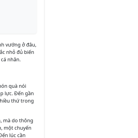
nh vướng ở đâu,
tắc nhỏ đủ biến
 cá nhân.
món quà nói
áp lực. Đến gần
nhiều thứ trong
m, mà do thông
h, một chuyến
 Đến lúc cần