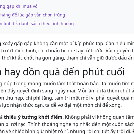
ng gặp khi mua vội
hàng để lúc gấp vẫn chọn trúng
 tinh tế: danh sách theo tình huống
g xoáy gấp gáp không cần một bí kíp phức tạp. Cần hiểu mì
trượt điển hình, rồi chuẩn bị nhẹ tay từ trước. Vài nguyên 
 thời khắc chốt hạ gọn gàng, thậm chí vẫn giữ được dấu ấn
ta hay dồn quà đến phút cuối
 núp trong mong muốn làm thật hoàn hảo. Ta muốn tìm 
nên đẩy quyết định sang ngày mai. Mỗi lần lùi là thêm chút 
ọn thu hẹp, chi phí tăng, tâm trí mệt mỏi vì phải quyết quá 
 lực nhận thức cạn, ta dễ vơ đại một món chỉ để xong.
là
thiếu ý tưởng khởi điểm
. Không phải vì không quan tâ
ận bị rời rạc. Thỉnh thoảng nghe họ nhắc đến một cuốn sác
n về chiếc bình giữ nhiệt rò rỉ, nhưng rồi chi tiết ấy trôi đi.