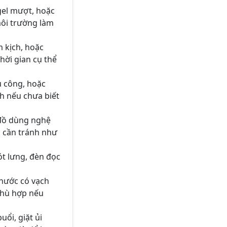
gel mượt, hoặc
môi trường làm
 kịch, hoặc
hời gian cụ thể
ủ công, hoặc
h nếu chưa biết
 đồ dùng nghệ
u cần tránh như
ót lưng, đèn đọc
nước có vạch
 phù hợp nếu
uổi, giặt ủi