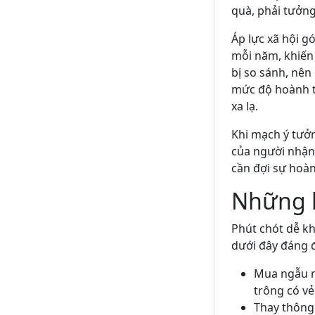
quà, phải tưởng
Áp lực xã hội 
mỗi năm, khiến
bị so sánh, nên
mức độ hoành tr
xa lạ.
Khi mạch ý tưởn
của người nhận
cần đợi sự hoàn
Những l
Phút chót dễ khi
dưới đây đáng đ
Mua ngẫu n
trông có vẻ
Thay thông