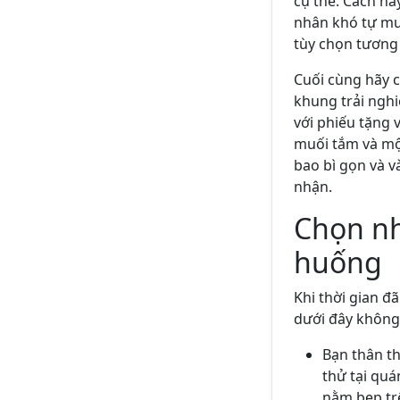
cụ thể. Cách n
nhân khó tự mu
tùy chọn tương 
Cuối cùng hãy c
khung trải ngh
với phiếu tặng 
muối tắm và một
bao bì gọn và v
nhận.
Chọn nh
huống
Khi thời gian đ
dưới đây không 
Bạn thân th
thử tại quá
nằm bẹp tr