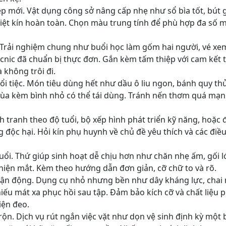
p mới. Vật dụng công sở nâng cấp nhẹ như sổ bìa tốt, bút 
hiệt kín hoàn toàn. Chọn màu trung tính để phù hợp đa số 
 Trải nghiệm chung như buổi học làm gốm hai người, vé xem
cnic đã chuẩn bị thực đơn. Gắn kèm tấm thiệp với cam kết t
không trôi đi.
i tiệc. Món tiêu dùng hết như dầu ô liu ngon, bánh quy th
ùa kèm bình nhỏ có thể tái dùng. Tránh nến thơm quá mạn
h tranh theo độ tuổi, bộ xếp hình phát triển kỹ năng, hoặc
 độc hại. Hỏi kín phụ huynh về chủ đề yêu thích và các điề
uổi. Thứ giúp sinh hoạt dễ chịu hơn như chăn nhẹ ấm, gối l
hiện mắt. Kèm theo hướng dẫn đơn giản, cỡ chữ to và rõ.
ận động. Dụng cụ nhỏ nhưng bền như dây kháng lực, chai 
iếu mát xa phục hồi sau tập. Đảm bảo kích cỡ và chất liệu
iện đeo.
ộn. Dịch vụ rút ngắn việc vặt như dọn vệ sinh định kỳ một b