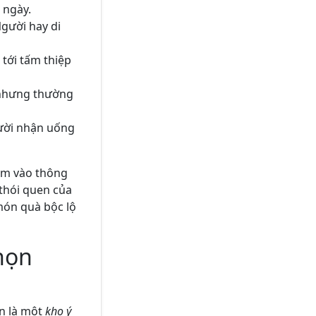
 ngày.
Người hay di
 tới tấm thiệp
n nhưng thường
gười nhận uống
bám vào thông
thói quen của
món quà bộc lộ
họn
ần là một
kho ý