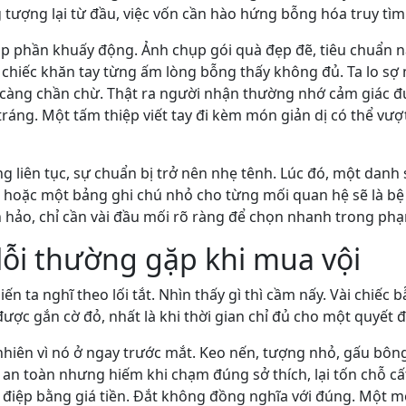
 tượng lại từ đầu, việc vốn cần hào hứng bỗng hóa truy tì
góp phần khuấy động. Ảnh chụp gói quà đẹp đẽ, tiêu chuẩn 
 chiếc khăn tay từng ấm lòng bỗng thấy không đủ. Ta lo s
 càng chần chừ. Thật ra người nhận thường nhớ cảm giác đ
áng. Một tấm thiệp viết tay đi kèm món giản dị có thể vượ
g liên tục, sự chuẩn bị trở nên nhẹ tênh. Lúc đó, một dan
 hoặc một bảng ghi chú nhỏ cho từng mối quan hệ sẽ là b
 hảo, chỉ cần vài đầu mối rõ ràng để chọn nhanh trong phạm
ỗi thường gặp khi mua vội
ến ta nghĩ theo lối tắt. Nhìn thấy gì thì cầm nấy. Vài chiếc
ược gắn cờ đỏ, nhất là khi thời gian chỉ đủ cho một quyết đ
hiên vì nó ở ngay trước mắt. Keo nến, tượng nhỏ, gấu bôn
 an toàn nhưng hiếm khi chạm đúng sở thích, lại tốn chỗ cấ
 điệp bằng giá tiền. Đắt không đồng nghĩa với đúng. Một 