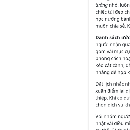
tưởng
nhỏ, luôn
chiếc túi đeo c
học nướng bánh
muốn chia sẻ. K
Danh sách ướ
người nhận quan
gồm vài mục cụ 
phong cách hoặc
kéo cắt cành, đ
nhàng để hợp k
Đặt lịch nhắc n
xuân điểm lại d
thiệp. Khi có dự
chọn dịch vụ kh
Với nhóm người 
nhật vài điều 