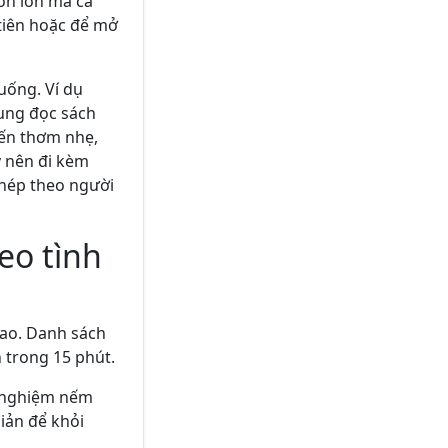
ón lớn mà cá
tiên hoặc để mở
uống. Ví dụ
hung đọc sách
nến thơm nhẹ,
y nên đi kèm
 ghép theo người
eo tình
cao. Danh sách
 trong 15 phút.
ải nghiệm nếm
iản để khỏi