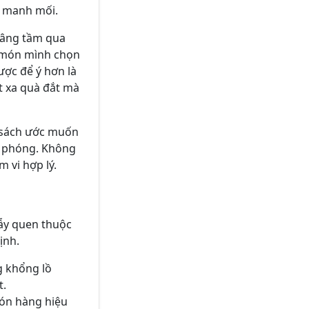
m manh mối.
nâng tầm qua
ợ món mình chọn
ược để ý hơn là
t xa quà đắt mà
h sách ước muốn
ệ phóng. Không
 vi hợp lý.
 bẫy quen thuộc
ịnh.
g khổng lồ
t.
món hàng hiệu