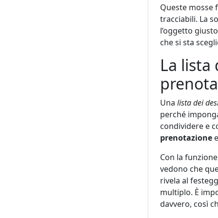
Queste mosse f
tracciabili. La
l’oggetto giusto
che si sta scegl
La lista
prenotaz
Una
lista dei des
perché imponga,
condividere e c
prenotazione
Con la funzione
vedono che quell
rivela al feste
multiplo. È imp
davvero, così ch