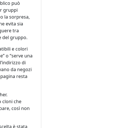
bblico può
er gruppi
o la sorpresa,
e evita sia
nguere tra
ie del gruppo.
ibili e colori
se” o “serve una
’indirizzo di
ivano da negozi
a pagina resta
her.
 cloni che
ipare, così non
celta è stata