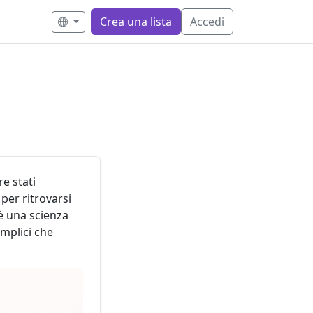
Crea una lista
Accedi
e stati
 per ritrovarsi
 è una scienza
emplici che