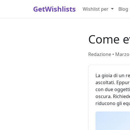
GetWishlists
Wishlist per
Blog
Come ev
Redazione • Marzo 
La gioia di un 
ascoltati. Eppur
con due oggetti 
oscura. Richied
riducono gli equ