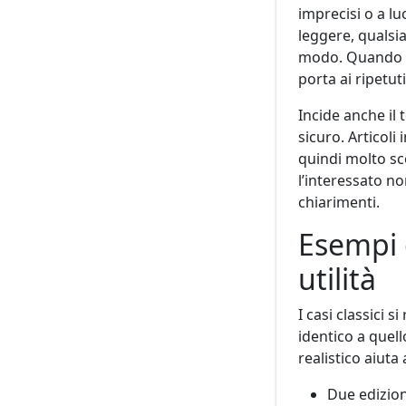
imprecisi o a l
leggere, qualsi
modo. Quando l’
porta ai ripetuti
Incide anche il
sicuro. Articoli
quindi molto sce
l’interessato n
chiarimenti.
Esempi c
utilità
I casi classici s
identico a quell
realistico aiuta
Due edizion