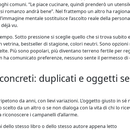
uoghi comuni. “Le piace cucinare, quindi prenderò un utensil
asi romanzo andrà bene”. Nel frattempo un altro ha ragiona
immagine mentale sostituisce l’ascolto reale della persona,
 déjà vu.
 tempo. Sotto pressione si sceglie quello che si trova subito
 in vetrina, bestseller di stagione, colori neutri. Sono opzioni
lte. Più sono popolari, più diventano terreno fertile per reg
on ha comunicato preferenze, nessuno sente il permesso di
oncreti: duplicati e oggetti s
i ripetono da anni, con lievi variazioni. L’oggetto giusto in sé
o scelto da un altro o se non dialoga con la vita di chi lo ric
 a riconoscere i campanelli d’allarme.
i dello stesso libro o dello stesso autore appena letto