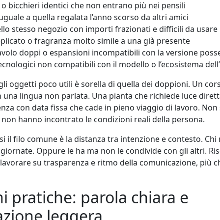
 o bicchieri identici che non entrano più nei pensili
uguale a quella regalata l’anno scorso da altri amici
llo stesso negozio con importi frazionati e difficili da usare
licato o fragranza molto simile a una già presente
avolo doppi o espansioni incompatibili con la versione pos
ecnologici non compatibili con il modello o l’ecosistema dell
li oggetti poco utili è sorella di quella dei doppioni. Un cor
n una lingua non parlata. Una pianta che richiede luce diret
enza con data fissa che cade in pieno viaggio di lavoro. Non
 non hanno incontrato le condizioni reali della persona.
si il filo comune è la distanza tra intenzione e contesto. Ch
giornate. Oppure le ha ma non le condivide con gli altri. Ri
a lavorare su trasparenza e ritmo della comunicazione, più c
i pratiche: parola chiara e
cazione leggera