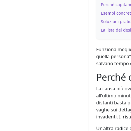
Perché capitan
Esempi concreti
Soluzioni prati
La lista dei des
Funziona meglio
quella persona”
salvano tempo e 
Perché 
La causa più ov
all’ultimo minut
distanti basta 
vaghe sui detta
invadenti. Il ri
Un’altra radice 