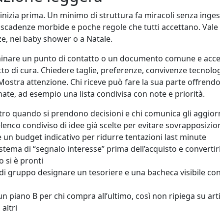
inizia prima. Un minimo di struttura fa miracoli senza inge
, scadenze morbide e poche regole che tutti accettano. Val
e, nei baby shower o a Natale.
minare un punto di contatto o un documento comune e acce
tto di cura. Chiedere taglie, preferenze, convivenze tecnolo
ostra attenzione. Chi riceve può fare la sua parte offrendo
nate, ad esempio una lista condivisa con note e priorità.
ntro quando si prendono decisioni e chi comunica gli aggio
lenco condiviso di idee già scelte per evitare sovrapposizio
un budget indicativo per ridurre tentazioni last minute
stema di “segnalo interesse” prima dell’acquisto e converti
 si è pronti
i di gruppo designare un tesoriere e una bacheca visibile con
n piano B per chi compra all’ultimo, così non ripiega su art
 altri