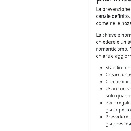
La prevenzione 
canale definito
come nelle nozz
La chiave è no
chiedere è un a
romanticismo. M
chiare e aggior
Stabilire e
Creare un e
Concordare 
Usare un si
solo quando
Per i regal
già coperto
Prevedere u
già presi da