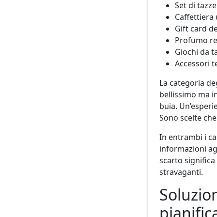
Set di tazze
Caffettiera 
Gift card de
Profumo rep
Giochi da t
Accessori t
La categoria deg
bellissimo ma i
buia. Un’esperi
Sono scelte che
In entrambi i ca
informazioni ag
scarto signific
stravaganti.
Soluzion
pianifi