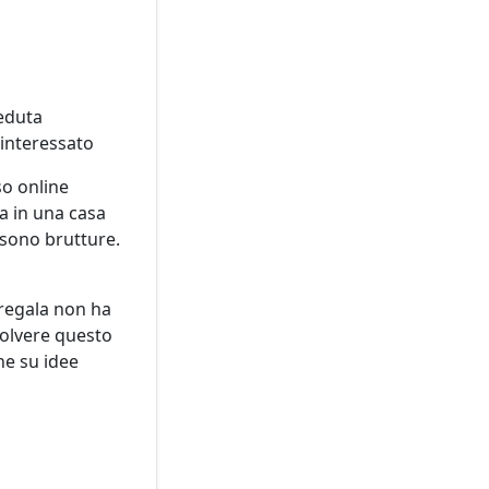
seduta
’interessato
so online
ta in una casa
 sono brutture.
i regala non ha
solvere questo
he su idee