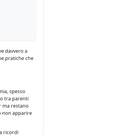
rve davvero a
ne pratiche che
mia, spesso
 o tra parenti
er ma restano
no non apparire
a ricordi