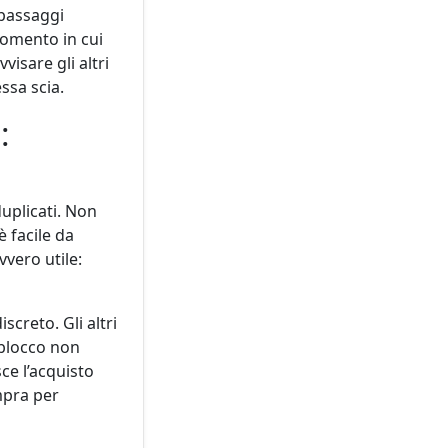
 passaggi
momento in cui
visare gli altri
ssa scia.
:
duplicati. Non
 facile da
vero utile:
screto. Gli altri
l blocco non
ce l’acquisto
mpra per