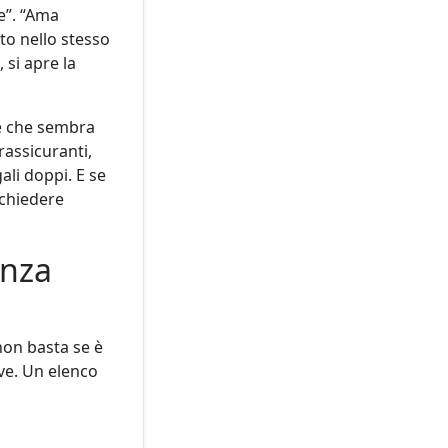
e”. “Ama
to nello stesso
 si apre la
 e che sembra
 rassicuranti,
ali doppi. E se
 chiedere
enza
 non basta se è
eve. Un elenco