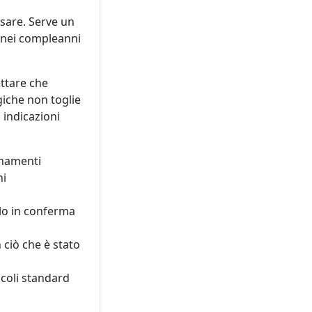
ssare. Serve un
e nei compleanni
ttare che
giche non toglie
 indicazioni
rnamenti
ni
rlo in conferma
 ciò che è stato
icoli standard