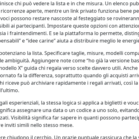
inisce chi può vedere la lista e in che misura. Un elenco pu
r ricorrenze aperte, mentre un link privato funziona bene p
ne voci possono restare nascoste al festeggiato se rovinerann
ibili ai partecipanti. Impostare queste opzioni con attenzion
r sia i fraintendimenti. E se la piattaforma lo permette, disti
ensabili” e “idee carine” aiuta a distribuire meglio le energ
 potenziano la lista. Specificare taglie, misure, modelli compat
e le ambiguità. Aggiungere note come “ho già la versione ba
modello X” guida chi regala verso scelte davvero utili. Anche l
ornato fa la differenza, soprattutto quando gli acquisti arr
 chi riceve può archiviare rapidamente i regali arrivati, così l
ll’ultimo.
ali esperienziali, la stessa logica si applica a biglietti e vouc
gnifica assegnare una data o un codice a uno solo, evitando
zati. Visibilità significa far sapere in quanti possono partec
re inviti simili nello stesso mese.
e chiudono il cerchio. Un grazie puntuale rassicura che la s