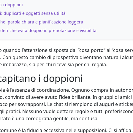
o i doppioni
: duplicati e oggetti senza utilità
che: parola chiara e pianificazione leggera
ideri che evita doppioni: prenotazione e visibilità
 quando l’attenzione si sposta dal “cosa porto” al “cosa se
. Con questo cambio di prospettiva diventano naturali alcu
imbarazzo, sia per chi riceve sia per chi regala.
capitano i doppioni
via è l’assenza di coordinazione. Ognuno compra in autono
o, convinto di avere avuto l’idea brillante. In gruppi di amici
poco per sovrapporsi. Le chat si riempiono di auguri e stick
gli pratici. Nessuno vuole dettare regole e tutti preferisco
sultato è una coreografia gentile, ma confusa.
comune è la fiducia eccessiva nelle supposizioni. Ci si affida 