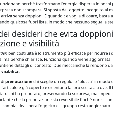
unzionano perché trasformano l’energia dispersa in pochi
 sorpresa non scompare. Si sposta dall’oggetto incognito al 
 arriva senza doppioni. E quando c’è voglia di osare, basta av
iendo qualcosa fuori lista, in modo che nessuno segua la ste
 dei desideri che evita doppioni
ione e visibilità
ideri
ben costruita è lo strumento più efficace per ridurre i 
 ma perché chiarisce. Funziona quando viene aggiornata, è
ontiene dettagli di contesto. Due meccaniche la rendono dav
e
visibilità
.
 di
prenotazione
chi sceglie un regalo lo “blocca” in modo di
’articolo è già coperto e orientano la loro scelta altrove. I
ggiato chi ha prenotato, preservando la sorpresa, ma impedis
ortante che la prenotazione sia reversibile finché non si co
i cambia idea libera l’oggetto e il gruppo resta aggiornato.