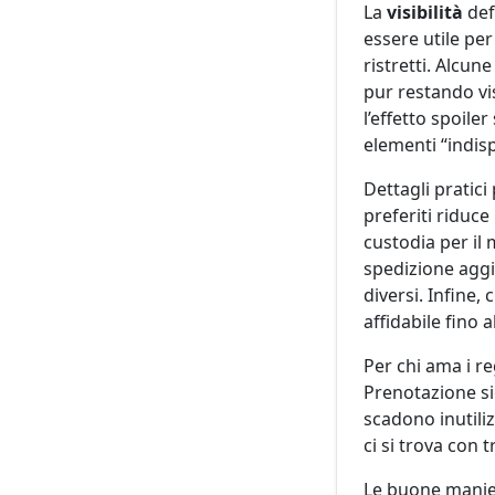
La
visibilità
def
essere utile pe
ristretti. Alcu
pur restando vis
l’effetto spoile
elementi “indisp
Dettagli pratici
preferiti riduc
custodia per il 
spedizione aggi
diversi. Infine,
affidabile fino a
Per chi ama i reg
Prenotazione si
scadono inutiliz
ci si trova con t
Le buone manier